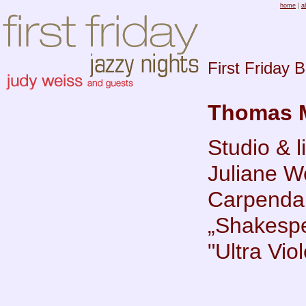
home
|
a
First Friday 
Thomas M
Studio & l
Juliane W
Carpendal
„Shakespe
"Ultra Viol