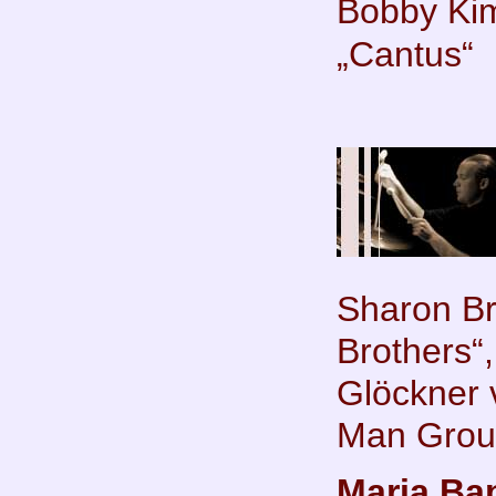
Bobby Kim
„Cantus“
Sharon Br
Brothers“,
Glöckner 
Man Grou
Maria Bap