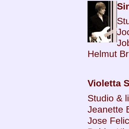
Si
Stu
Jo
Jo
Helmut Br
Violetta 
Studio & l
Jeanette 
Jose Felic